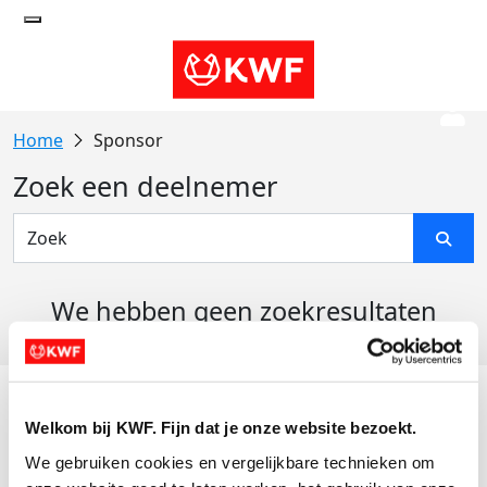
Sponsor
Zoek een deelnemer
We hebben geen zoekresultaten
gevonden
Acties
Welkom bij KWF. Fijn dat je onze website bezoekt.
Actiematerialen
We gebruiken cookies en vergelijkbare technieken om 
Evenementen