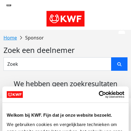
Sponsor
Zoek een deelnemer
We hebben geen zoekresultaten
gevonden
Acties
Welkom bij KWF. Fijn dat je onze website bezoekt.
Actiematerialen
We gebruiken cookies en vergelijkbare technieken om 
Evenementen