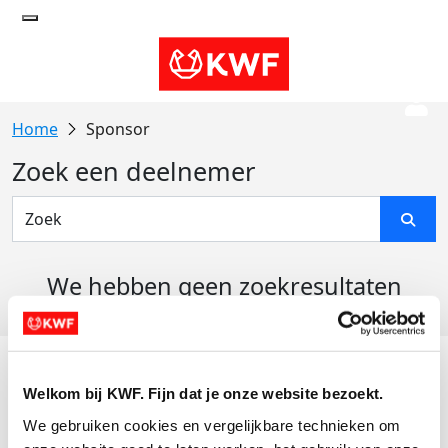
Sponsor
Zoek een deelnemer
We hebben geen zoekresultaten
gevonden
Acties
Welkom bij KWF. Fijn dat je onze website bezoekt.
Actiematerialen
We gebruiken cookies en vergelijkbare technieken om 
Evenementen