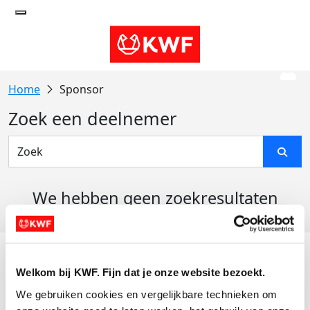
Sponsor
Zoek een deelnemer
We hebben geen zoekresultaten
gevonden
Acties
Welkom bij KWF. Fijn dat je onze website bezoekt.
Actiematerialen
We gebruiken cookies en vergelijkbare technieken om 
Evenementen