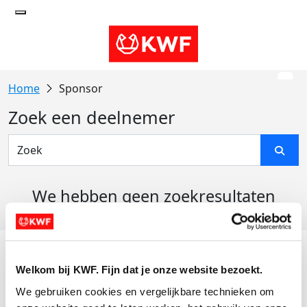
Sponsor
Zoek een deelnemer
We hebben geen zoekresultaten
gevonden
Acties
Welkom bij KWF. Fijn dat je onze website bezoekt.
Actiematerialen
We gebruiken cookies en vergelijkbare technieken om 
Evenementen