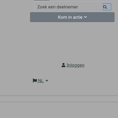
Kom in actie
Inloggen
NL