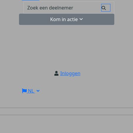
Kom in actie
Inloggen
NL