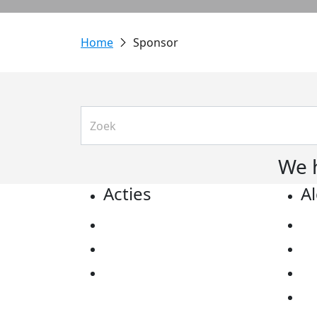
Sponsor
We 
Acties
A
Actiematerialen
Pr
Evenementen
Co
Kom in actie
Al
Ov