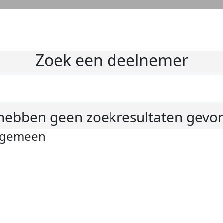
Zoek een deelnemer
hebben geen zoekresultaten gevo
lgemeen
ivacyverklaring
okie instellingen
gemene voorwaarden
er KWF Kankerbestrijding