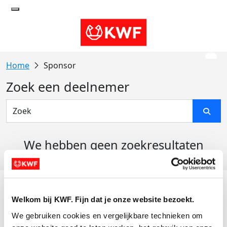
Sponsor
Zoek een deelnemer
We hebben geen zoekresultaten
gevonden
Acties
Welkom bij KWF. Fijn dat je onze website bezoekt.
Actiematerialen
We gebruiken cookies en vergelijkbare technieken om 
Evenementen