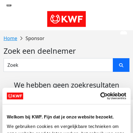
Sponsor
Zoek een deelnemer
We hebben geen zoekresultaten
gevonden
Acties
Welkom bij KWF. Fijn dat je onze website bezoekt.
Actiematerialen
We gebruiken cookies en vergelijkbare technieken om 
Evenementen