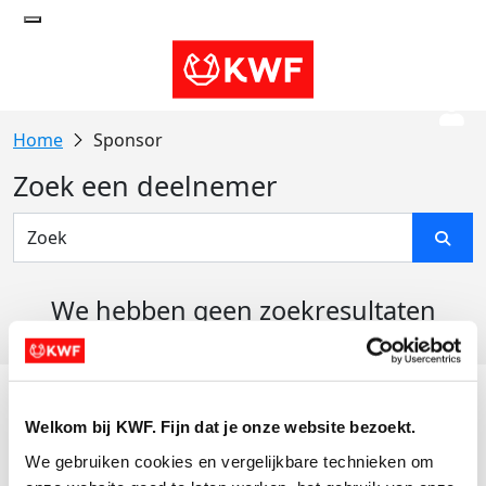
Sponsor
Zoek een deelnemer
We hebben geen zoekresultaten
gevonden
Acties
Welkom bij KWF. Fijn dat je onze website bezoekt.
Actiematerialen
We gebruiken cookies en vergelijkbare technieken om 
Evenementen