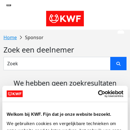
Sponsor
Zoek een deelnemer
We hebben geen zoekresultaten
gevonden
Acties
Welkom bij KWF. Fijn dat je onze website bezoekt.
Actiematerialen
We gebruiken cookies en vergelijkbare technieken om 
Evenementen