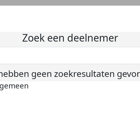
Zoek een deelnemer
hebben geen zoekresultaten gevo
lgemeen
ivacyverklaring
okie instellingen
gemene voorwaarden
er KWF Kankerbestrijding