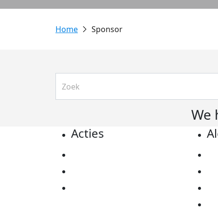
Sponsor
We 
Acties
A
Actiematerialen
Pr
Evenementen
Co
Kom in actie
Al
Ov