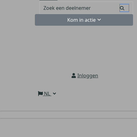
Kom in actie
Inloggen
NL