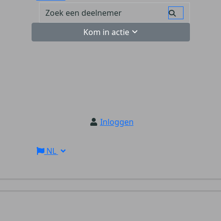
Kom in actie
Inloggen
NL