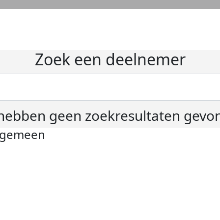
Zoek een deelnemer
hebben geen zoekresultaten gevo
lgemeen
ivacyverklaring
okie instellingen
gemene voorwaarden
er KWF Kankerbestrijding