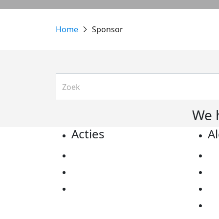
Sponsor
We 
Acties
A
Actiematerialen
Pr
Evenementen
Co
Kom in actie
Al
Ov