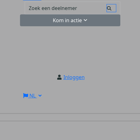
Kom in actie
Inloggen
NL