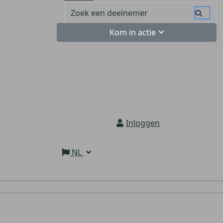
Kom in actie
Inloggen
NL