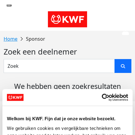
Sponsor
Zoek een deelnemer
We hebben geen zoekresultaten
gevonden
Acties
Welkom bij KWF. Fijn dat je onze website bezoekt.
Actiematerialen
We gebruiken cookies en vergelijkbare technieken om 
Evenementen