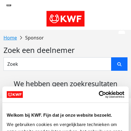
Sponsor
Zoek een deelnemer
We hebben geen zoekresultaten
gevonden
Acties
Welkom bij KWF. Fijn dat je onze website bezoekt.
Actiematerialen
We gebruiken cookies en vergelijkbare technieken om 
Evenementen