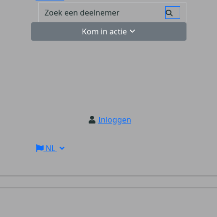
Kom in actie
Inloggen
NL