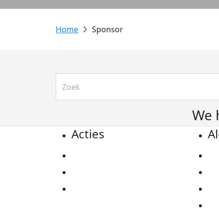
Sponsor
We 
Acties
A
Actiematerialen
Pr
Evenementen
Co
Kom in actie
Al
Ov