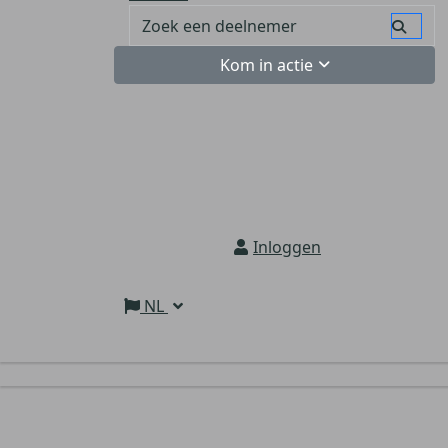
Kom in actie
Inloggen
NL