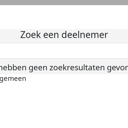
Zoek een deelnemer
hebben geen zoekresultaten gevo
lgemeen
ivacyverklaring
okie instellingen
gemene voorwaarden
er KWF Kankerbestrijding