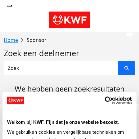
Sponsor
Zoek een deelnemer
We hebben geen zoekresultaten
gevonden
Acties
Welkom bij KWF. Fijn dat je onze website bezoekt.
Actiematerialen
We gebruiken cookies en vergelijkbare technieken om 
Evenementen