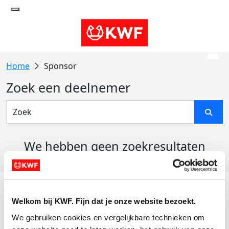
Sponsor
Zoek een deelnemer
We hebben geen zoekresultaten
gevonden
Acties
Welkom bij KWF. Fijn dat je onze website bezoekt.
Actiematerialen
We gebruiken cookies en vergelijkbare technieken om 
Evenementen