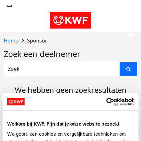
Sponsor
Zoek een deelnemer
We hebben geen zoekresultaten
gevonden
Acties
Welkom bij KWF. Fijn dat je onze website bezoekt.
Actiematerialen
We gebruiken cookies en vergelijkbare technieken om 
Evenementen