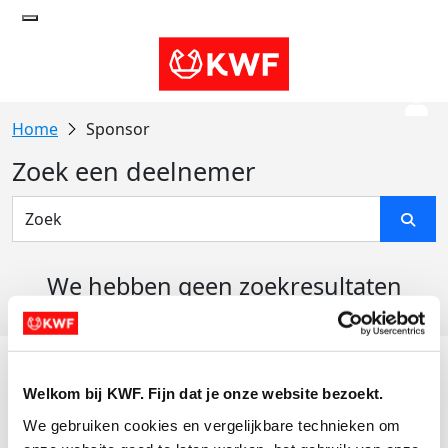
Sponsor
Zoek een deelnemer
We hebben geen zoekresultaten
gevonden
Acties
Welkom bij KWF. Fijn dat je onze website bezoekt.
Actiematerialen
We gebruiken cookies en vergelijkbare technieken om 
Evenementen