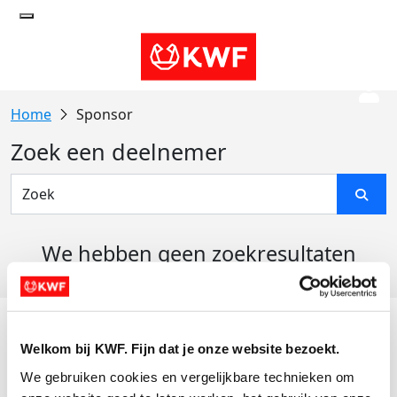
Sponsor
Zoek een deelnemer
We hebben geen zoekresultaten
gevonden
Acties
Welkom bij KWF. Fijn dat je onze website bezoekt.
Actiematerialen
We gebruiken cookies en vergelijkbare technieken om 
Evenementen