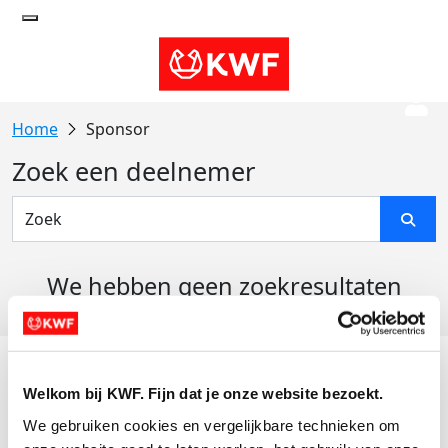
Sponsor
Zoek een deelnemer
We hebben geen zoekresultaten
gevonden
Acties
Welkom bij KWF. Fijn dat je onze website bezoekt.
Actiematerialen
We gebruiken cookies en vergelijkbare technieken om 
Evenementen