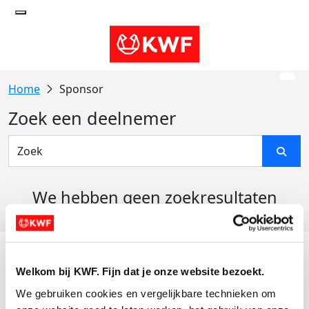
Sponsor
Zoek een deelnemer
We hebben geen zoekresultaten
gevonden
Acties
Welkom bij KWF. Fijn dat je onze website bezoekt.
Actiematerialen
We gebruiken cookies en vergelijkbare technieken om 
Evenementen