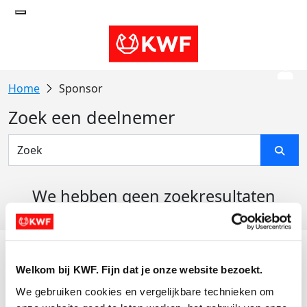
Sponsor
Zoek een deelnemer
We hebben geen zoekresultaten
gevonden
Acties
Welkom bij KWF. Fijn dat je onze website bezoekt.
Actiematerialen
We gebruiken cookies en vergelijkbare technieken om 
Evenementen