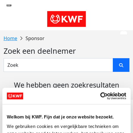
Sponsor
Zoek een deelnemer
We hebben geen zoekresultaten
gevonden
Acties
Welkom bij KWF. Fijn dat je onze website bezoekt.
Actiematerialen
We gebruiken cookies en vergelijkbare technieken om 
Evenementen