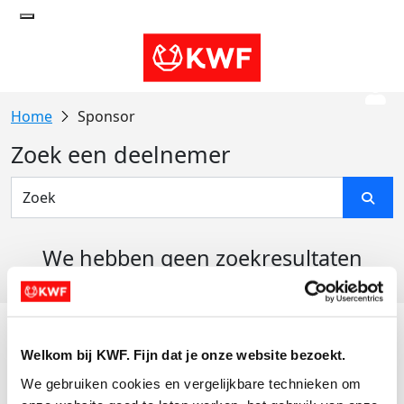
Sponsor
Zoek een deelnemer
We hebben geen zoekresultaten
gevonden
Acties
Welkom bij KWF. Fijn dat je onze website bezoekt.
Actiematerialen
We gebruiken cookies en vergelijkbare technieken om 
Evenementen