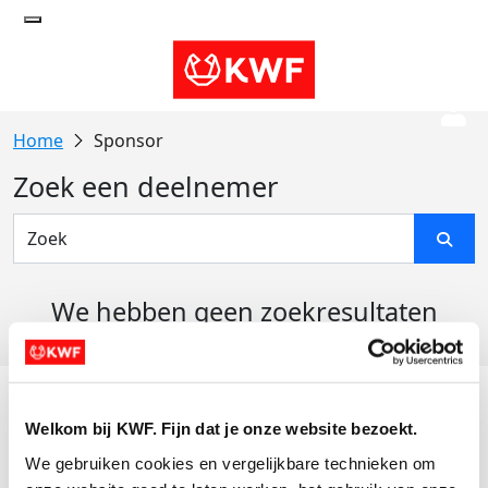
Sponsor
Zoek een deelnemer
We hebben geen zoekresultaten
gevonden
Acties
Welkom bij KWF. Fijn dat je onze website bezoekt.
Actiematerialen
We gebruiken cookies en vergelijkbare technieken om 
Evenementen