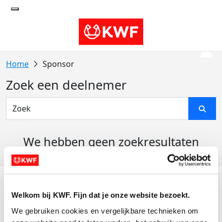
Sponsor
Zoek een deelnemer
We hebben geen zoekresultaten
gevonden
Acties
Welkom bij KWF. Fijn dat je onze website bezoekt.
Actiematerialen
We gebruiken cookies en vergelijkbare technieken om 
Evenementen