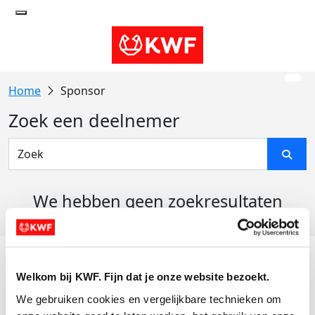
Sponsor
Zoek een deelnemer
We hebben geen zoekresultaten
gevonden
Acties
Welkom bij KWF. Fijn dat je onze website bezoekt.
Actiematerialen
We gebruiken cookies en vergelijkbare technieken om 
Evenementen