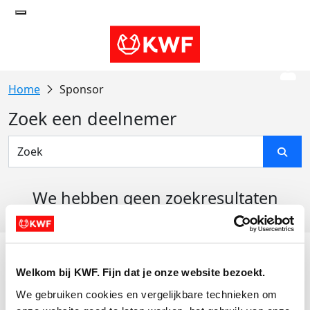
Sponsor
Zoek een deelnemer
We hebben geen zoekresultaten
gevonden
Acties
Welkom bij KWF. Fijn dat je onze website bezoekt.
Actiematerialen
We gebruiken cookies en vergelijkbare technieken om 
Evenementen