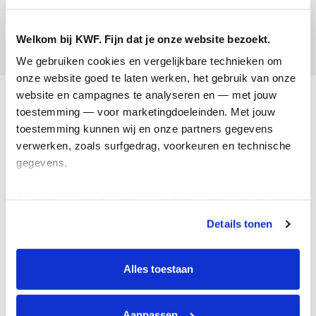
Julia Mol
Welkom bij KWF. Fijn dat je onze website bezoekt.
Opgehaald:
We gebruiken cookies en vergelijkbare technieken om 
onze website goed te laten werken, het gebruik van onze 
Acties
website en campagnes te analyseren en — met jouw 
toestemming — voor marketingdoeleinden. Met jouw 
Actiematerialen
toestemming kunnen wij en onze partners gegevens 
verwerken, zoals surfgedrag, voorkeuren en technische 
Evenementen
gegevens.
Kom in actie
Deze gegevens helpen ons om campagnes te meten, 
Algemeen
prestaties te verbeteren en relevante KWF-content te 
Details tonen
tonen. Je kunt je toestemming op elk moment wijzigen of 
Privacyverklaring
intrekken via Cookie instellingen onderaan de pagina. De 
lijst met cookies is te vinden in het tabblad “details”.
Cookie instellingen
Alles toestaan
Algemene voorwaarden
Over KWF Kankerbestrijding
Aanpassen