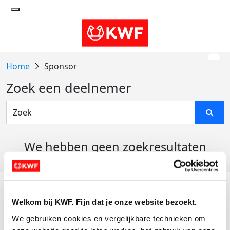
Sponsor
Zoek een deelnemer
We hebben geen zoekresultaten
gevonden
Acties
Welkom bij KWF. Fijn dat je onze website bezoekt.
Actiematerialen
We gebruiken cookies en vergelijkbare technieken om 
Evenementen