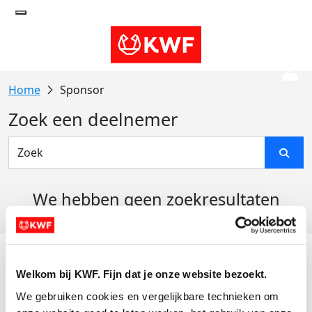
Sponsor
Zoek een deelnemer
We hebben geen zoekresultaten
gevonden
Acties
Welkom bij KWF. Fijn dat je onze website bezoekt.
Actiematerialen
We gebruiken cookies en vergelijkbare technieken om 
Evenementen