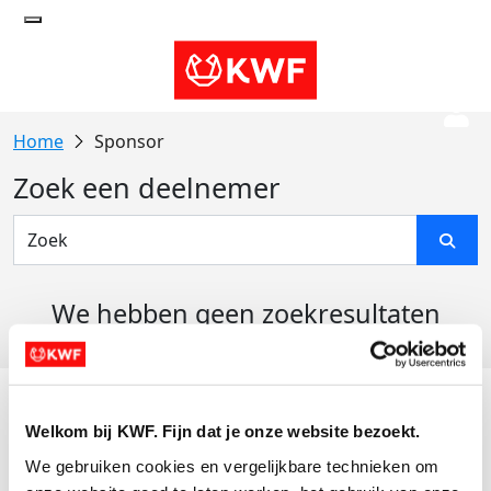
Sponsor
Zoek een deelnemer
We hebben geen zoekresultaten
gevonden
Acties
Welkom bij KWF. Fijn dat je onze website bezoekt.
Actiematerialen
We gebruiken cookies en vergelijkbare technieken om 
Evenementen