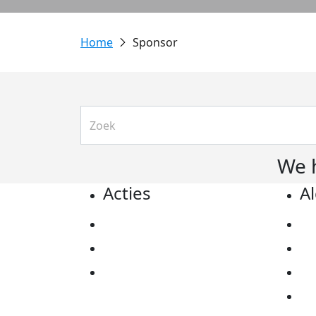
Sponsor
We 
Acties
A
Actiematerialen
Pr
Evenementen
Co
Kom in actie
Al
Ov