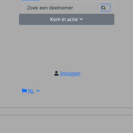
Kom in actie
Inloggen
NL