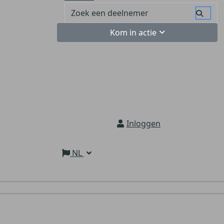
Kom in actie
Inloggen
NL