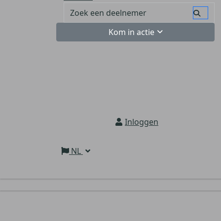
Kom in actie
Inloggen
NL