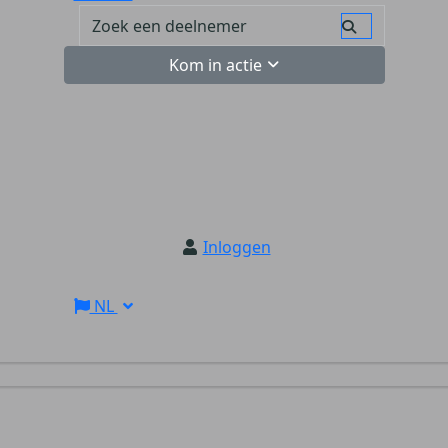
Kom in actie
Inloggen
NL