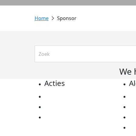
Sponsor
We 
Acties
A
Actiematerialen
Pr
Evenementen
Co
Kom in actie
Al
Ov