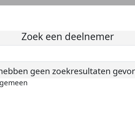
Zoek een deelnemer
hebben geen zoekresultaten gevo
lgemeen
ivacyverklaring
okie instellingen
gemene voorwaarden
er KWF Kankerbestrijding