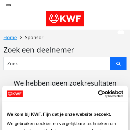
Sponsor
Zoek een deelnemer
We hebben geen zoekresultaten
gevonden
Acties
Welkom bij KWF. Fijn dat je onze website bezoekt.
Actiematerialen
We gebruiken cookies en vergelijkbare technieken om 
Evenementen