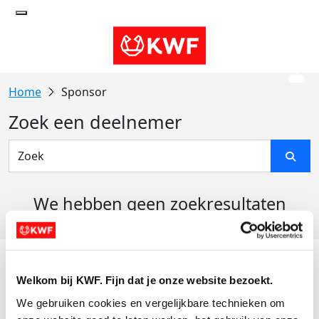
Sponsor
Zoek een deelnemer
We hebben geen zoekresultaten
gevonden
Acties
Welkom bij KWF. Fijn dat je onze website bezoekt.
Actiematerialen
We gebruiken cookies en vergelijkbare technieken om 
Evenementen