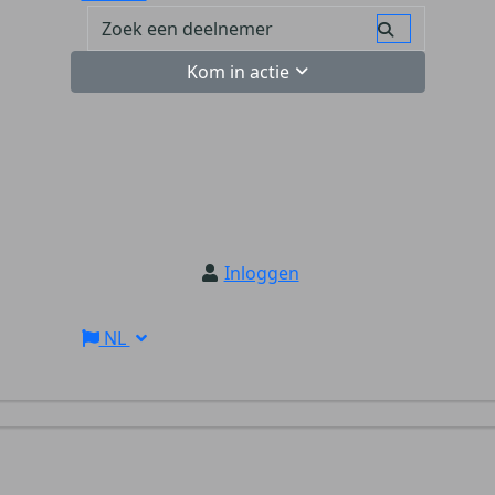
Kom in actie
Inloggen
NL