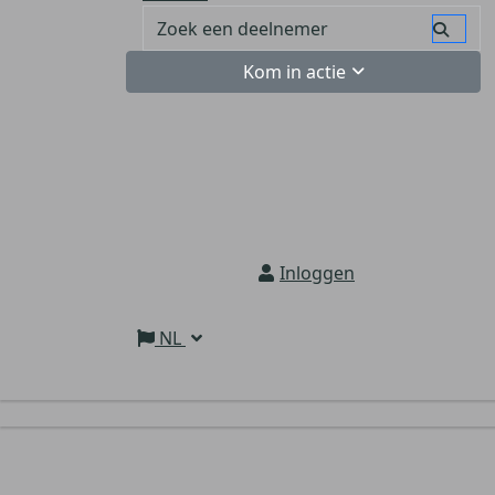
Kom in actie
Inloggen
NL