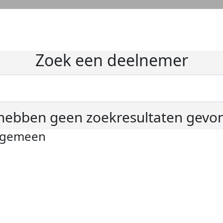
Zoek een deelnemer
hebben geen zoekresultaten gevo
lgemeen
ivacyverklaring
okie instellingen
gemene voorwaarden
er KWF Kankerbestrijding