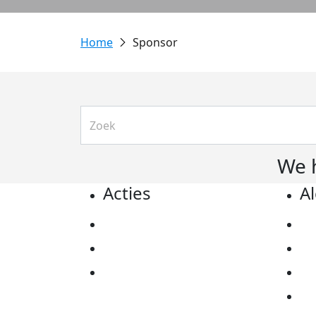
Sponsor
We 
Acties
A
Actiematerialen
Pr
Evenementen
Co
Kom in actie
Al
Ov