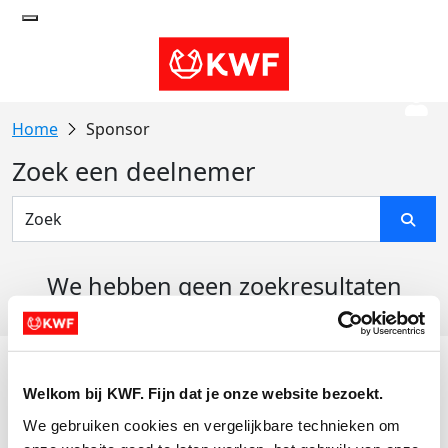
Sponsor
Zoek een deelnemer
We hebben geen zoekresultaten
gevonden
Acties
Welkom bij KWF. Fijn dat je onze website bezoekt.
Actiematerialen
We gebruiken cookies en vergelijkbare technieken om 
Evenementen