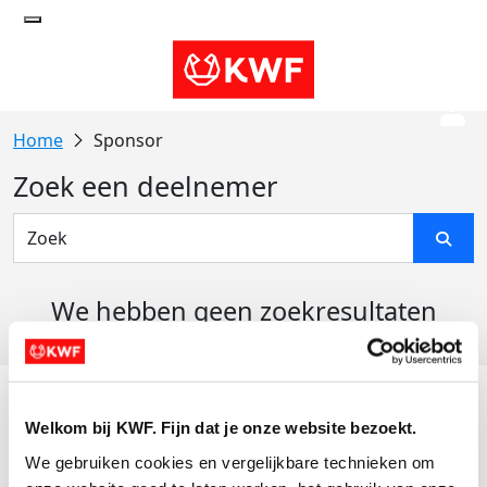
Sponsor
Zoek een deelnemer
We hebben geen zoekresultaten
gevonden
Acties
Welkom bij KWF. Fijn dat je onze website bezoekt.
Actiematerialen
We gebruiken cookies en vergelijkbare technieken om 
Evenementen