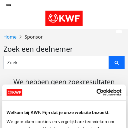
Sponsor
Zoek een deelnemer
We hebben geen zoekresultaten
gevonden
Acties
Welkom bij KWF. Fijn dat je onze website bezoekt.
Actiematerialen
We gebruiken cookies en vergelijkbare technieken om 
Evenementen