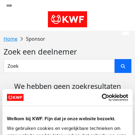
Sponsor
Zoek een deelnemer
We hebben geen zoekresultaten
gevonden
Acties
Welkom bij KWF. Fijn dat je onze website bezoekt.
Actiematerialen
We gebruiken cookies en vergelijkbare technieken om 
Evenementen