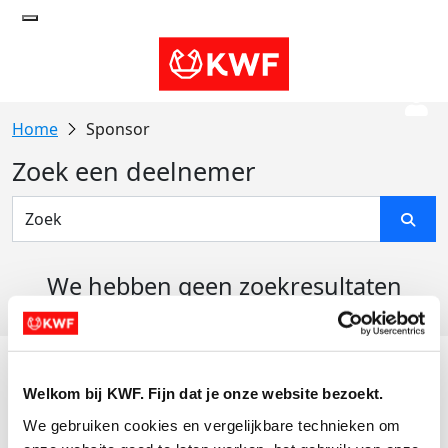
Sponsor
Zoek een deelnemer
We hebben geen zoekresultaten
gevonden
Acties
Welkom bij KWF. Fijn dat je onze website bezoekt.
Actiematerialen
We gebruiken cookies en vergelijkbare technieken om 
Evenementen