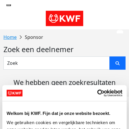
Sponsor
Zoek een deelnemer
We hebben geen zoekresultaten
gevonden
Acties
Welkom bij KWF. Fijn dat je onze website bezoekt.
Actiematerialen
We gebruiken cookies en vergelijkbare technieken om 
Evenementen