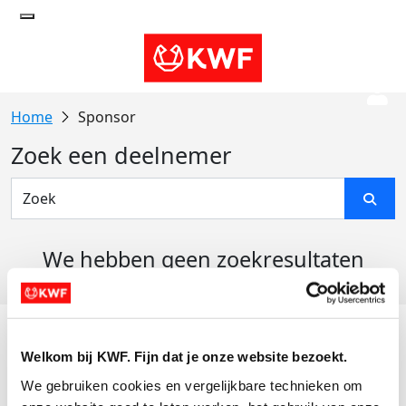
Sponsor
Zoek een deelnemer
We hebben geen zoekresultaten
gevonden
Acties
Welkom bij KWF. Fijn dat je onze website bezoekt.
Actiematerialen
We gebruiken cookies en vergelijkbare technieken om 
Evenementen