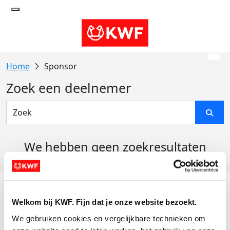
Sponsor
Zoek een deelnemer
We hebben geen zoekresultaten
gevonden
Acties
Welkom bij KWF. Fijn dat je onze website bezoekt.
Actiematerialen
We gebruiken cookies en vergelijkbare technieken om 
Evenementen