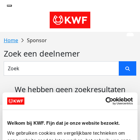
Sponsor
Zoek een deelnemer
We hebben geen zoekresultaten
gevonden
Acties
Welkom bij KWF. Fijn dat je onze website bezoekt.
Actiematerialen
We gebruiken cookies en vergelijkbare technieken om 
Evenementen