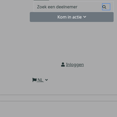
Kom in actie
Inloggen
NL