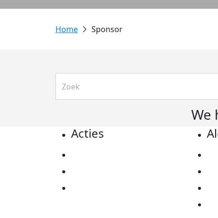
Sponsor
We 
Acties
A
Actiematerialen
Pr
Evenementen
Co
Kom in actie
Al
Ov