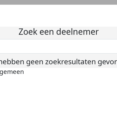
Zoek een deelnemer
hebben geen zoekresultaten gevo
lgemeen
ivacyverklaring
okie instellingen
gemene voorwaarden
er KWF Kankerbestrijding