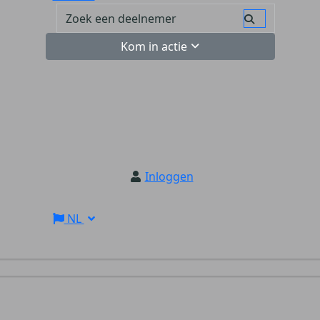
Kom in actie
Inloggen
NL