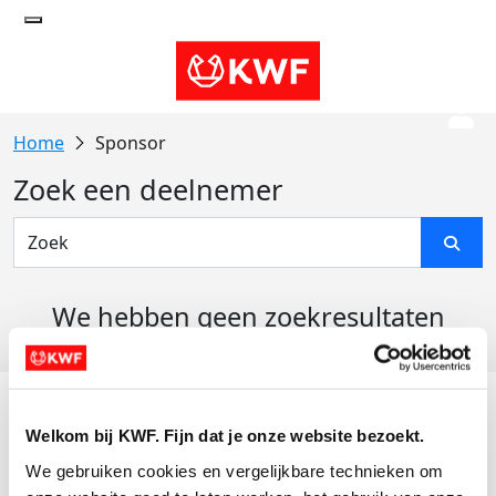
Sponsor
Zoek een deelnemer
We hebben geen zoekresultaten
gevonden
Acties
Welkom bij KWF. Fijn dat je onze website bezoekt.
Actiematerialen
We gebruiken cookies en vergelijkbare technieken om 
Evenementen