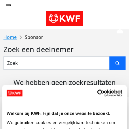
Sponsor
Zoek een deelnemer
We hebben geen zoekresultaten
gevonden
Acties
Welkom bij KWF. Fijn dat je onze website bezoekt.
Actiematerialen
We gebruiken cookies en vergelijkbare technieken om 
Evenementen